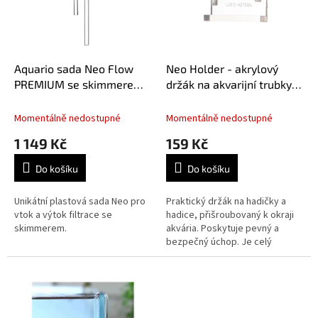
s
u
p
k
r
t
o
ů
d
Aquario sada Neo Flow
Neo Holder - akrylový
u
PREMIUM se skimmerem
držák na akvarijní trubky a
k
M (12/16)
hadice
t
Momentálně nedostupné
Momentálně nedostupné
ů
1 149 Kč
159 Kč
Do košíku
Do košíku
Unikátní plastová sada Neo pro
Praktický držák na hadičky a
vtok a výtok filtrace se
hadice, přišroubovaný k okraji
skimmerem.
akvária. Poskytuje pevný a
bezpečný úchop. Je celý
vyroben z nerezových materiálů
(plast a akryl).