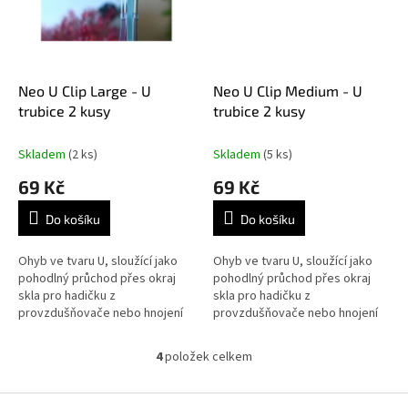
Neo U Clip Large - U
Neo U Clip Medium - U
trubice 2 kusy
trubice 2 kusy
Skladem
(2 ks)
Skladem
(5 ks)
69 Kč
69 Kč
Do košíku
Do košíku
Ohyb ve tvaru U, sloužící jako
Ohyb ve tvaru U, sloužící jako
pohodlný průchod přes okraj
pohodlný průchod přes okraj
skla pro hadičku z
skla pro hadičku z
provzdušňovače nebo hnojení
provzdušňovače nebo hnojení
CO2. Verze Clip Large pevně
CO2. Verze Clip Large pevně
přilne ke sklu o tloušťce 8 až 12
drží na skle o tloušťce 6 až 8
4
položek celkem
O
mm....
mm. Koleno...
v
l
Z