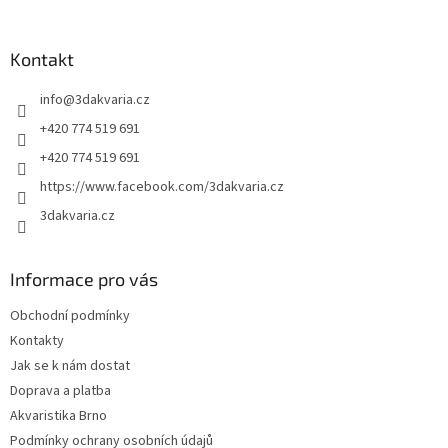
á
á
d
p
a
a
Kontakt
c
t
í
info
@
3dakvaria.cz
í
p
r
+420 774 519 691
v
+420 774 519 691
k
y
https://www.facebook.com/3dakvaria.cz
v
3dakvaria.cz
ý
p
i
s
Informace pro vás
u
Obchodní podmínky
Kontakty
Jak se k nám dostat
Doprava a platba
Akvaristika Brno
Podmínky ochrany osobních údajů