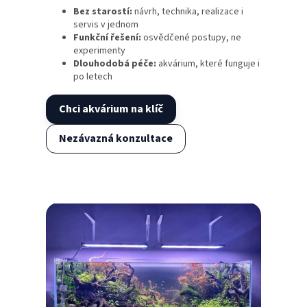
Bez starostí:
návrh, technika, realizace i
servis v jednom
Funkční řešení:
osvědčené postupy, ne
experimenty
Dlouhodobá péče:
akvárium, které funguje i
po letech
Chci akvárium na klíč
Nezávazná konzultace