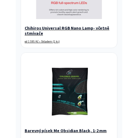
Chihiros Universal RGB Nano Lamp- včetně
stmívače
od 1 595 Kč • Skladem (1 ks)
Barevný písek Me Obsidian Black, 1-2 mm