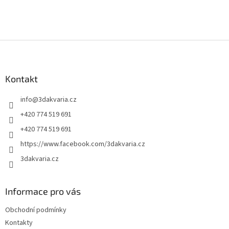
hvězdiček.
produktu
je
5
z
Z
5
á
hvězdiček.
p
a
Kontakt
t
info
@
3dakvaria.cz
í
+420 774 519 691
+420 774 519 691
https://www.facebook.com/3dakvaria.cz
3dakvaria.cz
Informace pro vás
Obchodní podmínky
Kontakty