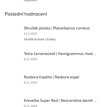
odpověď
Poslední hodnocení
Okružák ploský | Planorbarius corneus
Hodnocení
13.2.2025
produktu
Skvělé Krásné stránky
je
5
z
Tetra červenoústá | Hemigrammus rhodostomus
5
Hodnocení
6.11.2024
hvězdiček.
produktu
je
5
Razbora Espeho | Rasbora espei
z
5
Hodnocení
6.11.2024
hvězdiček.
produktu
je
5
Krevetka Super Red | Neocaridina davidi var. Sakura - Super red
z
5
Hodnocení
6.11.2024