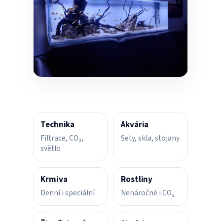
Technika
Akvária
Filtrace, CO₂,
Sety, skla, stojany
světlo
Krmiva
Rostliny
Denní i speciální
Nenáročné i CO₂