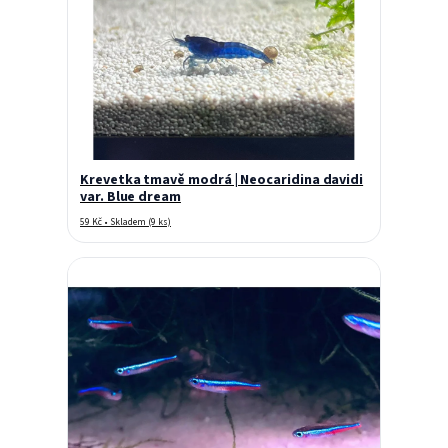
Krevetka tmavě modrá | Neocaridina davidi
var. Blue dream
59 Kč • Skladem (9 ks)