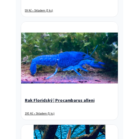
59 Kč • Skladem (3 ks)
Rak Floridský | Procambarus alleni
195 Kč • Skladem (5 ks)