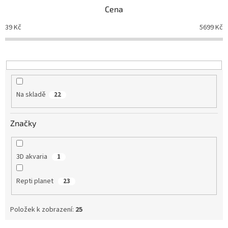
p
Cena
r
o
39
Kč
5699
Kč
d
u
k
t
ů
Na skladě
22
Značky
3D akvaria
1
Repti planet
23
Položek k zobrazení:
25