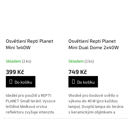
Osvětlení Repti Planet
Osvětlení Repti Planet
Mini 1x40W
Mini Dual Dome 2x40W
Skladem
(2 ks)
Skladem
(2 ks)
399 Kč
749 Kč
Do košíku
Do košíku
Ideální pro použití u REPTI
Vhodné pro bodové světlo o
PLANET Small terárií. Vysoce
výkonu do 40 W (pro každou
leštěná hliníková vrstva
lampu). Dvojitá lampa do terária
reflektoru zvyšuje intenzitu
s keramickými objímkami a
světelného záření, UVB a UVA
spojeným reflektorem.
výstupu.