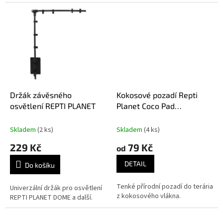
Držák závěsného
Kokosové pozadí Repti
osvětlení REPTI PLANET
Planet Coco Pad
BACKGROUND
Skladem
(2 ks)
Skladem
(4 ks)
229 Kč
79 Kč
od
DETAIL
Do košíku
Tenké přírodní pozadí do terária
Univerzální držák pro osvětlení
z kokosového vlákna.
REPTI PLANET DOME a další.