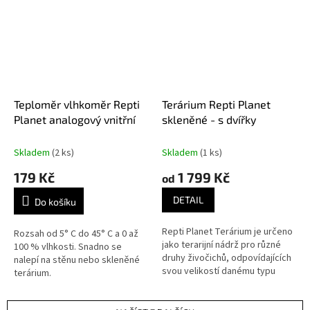
Teploměr vlhkoměr Repti
Terárium Repti Planet
Planet analogový vnitřní
skleněné - s dvířky
Skladem
(2 ks)
Skladem
(1 ks)
179 Kč
1 799 Kč
od
DETAIL
Do košíku
Repti Planet Terárium je určeno
Rozsah od 5° C do 45° C a 0 až
jako terarijní nádrž pro různé
100 % vlhkosti. Snadno se
druhy živočichů, odpovídajících
nalepí na stěnu nebo skleněné
svou velikostí danému typu
terárium.
terária. Je vhodné pro plazy,
obojživelníky, hady,...