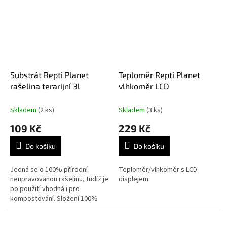
Substrát Repti Planet
Teploměr Repti Planet
rašelina terarijní 3l
vlhkoměr LCD
Skladem
(2 ks)
Skladem
(3 ks)
109 Kč
229 Kč
Do košíku
Do košíku
Jedná se o 100% přírodní
Teploměr/vlhkoměr s LCD
neupravovanou rašelinu, tudíž je
displejem.
po použití vhodná i pro
kompostování. Složení 100%
přírodní neupravovaná rašelina
(pH terarijní rašeliny je 3 - 5).