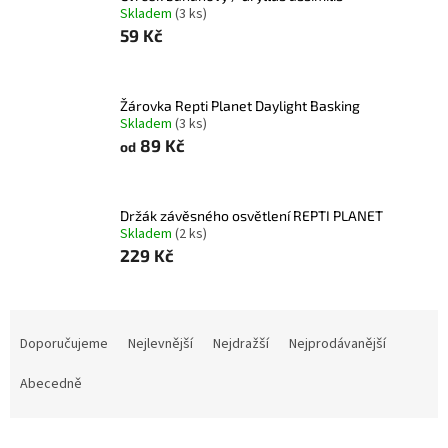
Skladem
(3 ks)
59 Kč
Žárovka Repti Planet Daylight Basking
Skladem
(3 ks)
89 Kč
od
Držák závěsného osvětlení REPTI PLANET
Skladem
(2 ks)
229 Kč
Ř
a
Doporučujeme
Nejlevnější
Nejdražší
Nejprodávanější
z
e
Abecedně
n
í