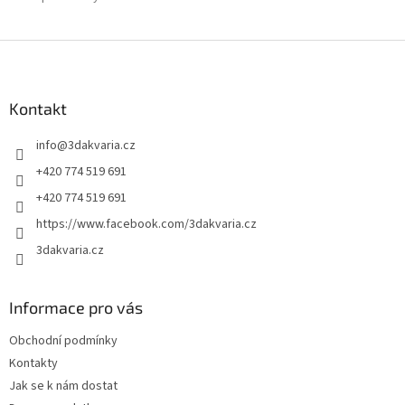
Z
á
p
a
Kontakt
t
info
@
3dakvaria.cz
í
+420 774 519 691
+420 774 519 691
https://www.facebook.com/3dakvaria.cz
3dakvaria.cz
Informace pro vás
Obchodní podmínky
Kontakty
Jak se k nám dostat