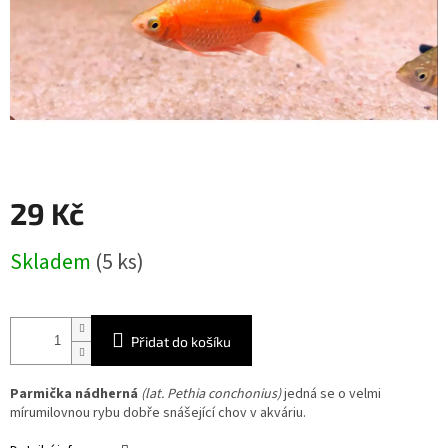
29 Kč
Měrná
Skladem
(5 ks)
cena:
Přidat do košíku
Parmička nádherná
(lat. Pethia conchonius)
jedná se o velmi
mírumilovnou rybu dobře snášející chov v akváriu.