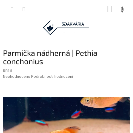
Přejít
NÁKUP
na
obsah
KOŠÍK
Parmička nádherná | Pethia
conchonius
RB16
Průměrné
Neohodnoceno
Podrobnosti hodnocení
hodnocení
produktu
je
0,0
z
5
hvězdiček.