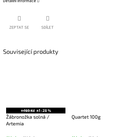
Detailní informace
ZEPTAT SE
SDÍLET
Související produkty
od
až
69 Kč
–28 %
Žábronožka solná /
Quartet 100g
Artemia