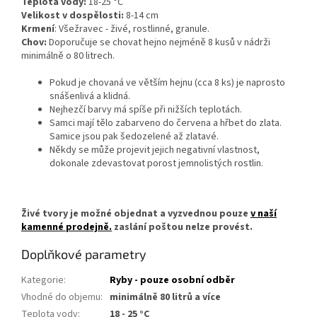
Teplota vody:
18-25 °C
Velikost v dospělosti:
8-14 cm
Krmení
: Všežravec - živé, rostlinné, granule.
Chov:
Doporučuje se chovat hejno nejméně 8 kusů v nádrži
minimálně o 80 litrech.
Pokud je chovaná ve větším hejnu (cca 8 ks) je naprosto
snášenlivá a klidná.
Nejhezčí barvy má spíše při nižších teplotách.
Samci mají tělo zabarveno do červena a hřbet do zlata.
Samice jsou pak šedozelené až zlatavé.
Někdy se může projevit jejich negativní vlastnost,
dokonale zdevastovat porost jemnolistých rostlin.
Živé tvory je možné objednat a vyzvednou pouze
v naší
kamenné prodejně.
zaslání poštou nelze provést.
Doplňkové parametry
Kategorie
:
Ryby - pouze osobní odběr
Vhodné do objemu
:
minimálně 80 litrů a více
Teplota vody
:
18 - 25 °C