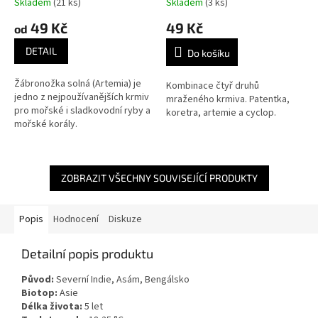
Skladem
(21 ks)
Skladem
(3 ks)
49 Kč
49 Kč
od
DETAIL
Do košíku
Žábronožka solná (Artemia) je
Kombinace čtyř druhů
jedno z nejpoužívanějších krmiv
mraženého krmiva. Patentka,
pro mořské i sladkovodní ryby a
koretra, artemie a cyclop.
mořské korály.
ZOBRAZIT VŠECHNY SOUVISEJÍCÍ PRODUKTY
Popis
Hodnocení
Diskuze
Detailní popis produktu
Původ:
Severní Indie, Asám, Bengálsko
Biotop:
Asie
Délka života:
5 let