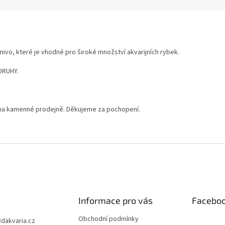
mivo, které je vhodné pro široké množství akvarijních rybek.
DRUHY.
na kamenné prodejně. Děkujeme za pochopení.
Informace pro vás
Facebo
Obchodní podmínky
3dakvaria.cz