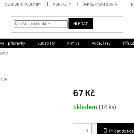
OBCHODNÍ PODMÍNKY
KONTAKTY
JAK SE K NÁM DOSTAT
D
HLEDAT
iva + přípravky
Substráty
Krmiva
Voda, řasy
Příslu
JUMBO
Aqua
67 Kč
Měrná
Skladem
(14 ks)
cena:
Přidat do koš