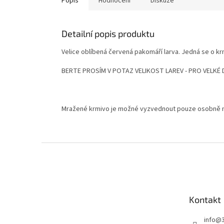
Popis
Hodnocení
Diskuze
Detailní popis produktu
Velice oblíbená červená pakomáří larva. Jedná se o kr
BERTE PROSÍM V POTAZ VELIKOST LAREV - PRO VELKÉ 
Mražené krmivo je možné vyzvednout pouze osobně 
Z
á
p
a
t
Kontakt
í
info
@