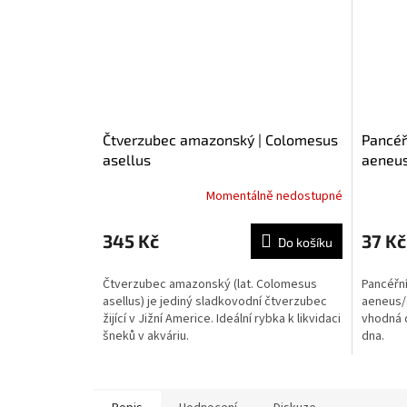
Čtverzubec amazonský | Colomesus
Pancéř
asellus
aeneus
Momentálně nedostupné
345 Kč
37 Kč
Do košíku
Čtverzubec amazonský (lat. Colomesus
Pancéřní
asellus) je jediný sladkovodní čtverzubec
aeneus/s
žijící v Jižní Americe. Ideální rybka k likvidaci
vhodná d
šneků v akváriu.
dna.