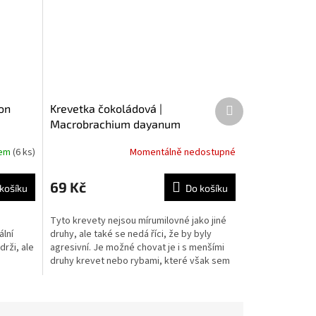
Další
don
Krevetka čokoládová |
produkt
Macrobrachium dayanum
dem
(6 ks)
Momentálně nedostupné
69 Kč
košíku
Do košíku
Tyto krevety nejsou mírumilovné jako jiné
ální
druhy, ale také se nedá říci, že by byly
rži, ale
agresivní. Je možné chovat je i s menšími
.
druhy krevet nebo rybami, které však sem
tam mohou...