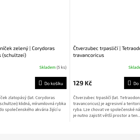
níček zelený | Corydoras
Čtverzubec trpasličí | Tetrao
 (schultzei)
travancoricus
Skladem
(5 ks)
Skla
129 Kč
Do košíku
Do 
ček zlatopásý (lat. Corydoras
Čtverzubec trpasličí (lat. Tetraodon
chultzei) klidná, mírumilovná rybka
travancoricus) je agresivní a teritori
o společenského akvária žijící u
ryba. Lze chovat ve společenské nád
je nutno zajistit větší prostor a ten..