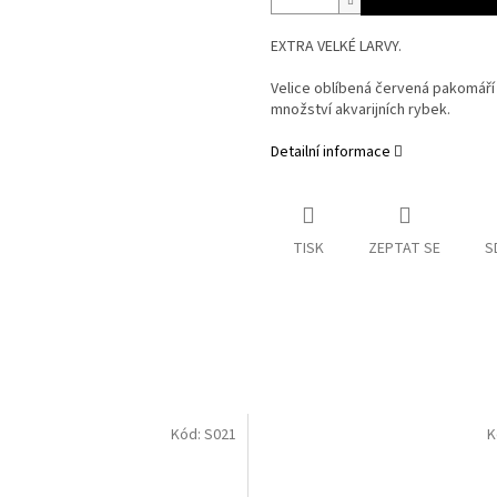
EXTRA VELKÉ LARVY.
Velice oblíbená červená pakomáří 
množství akvarijních rybek.
Detailní informace
TISK
ZEPTAT SE
S
Kód:
S021
K