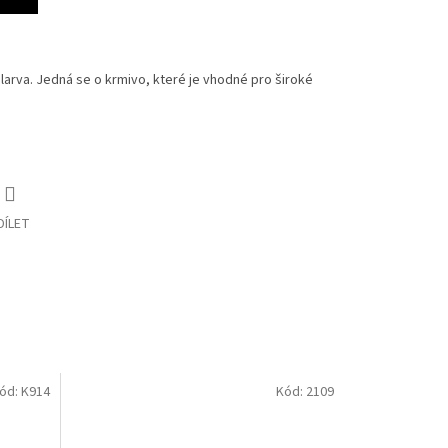
larva. Jedná se o krmivo, které je vhodné pro široké
DÍLET
ód:
K914
Kód:
2109