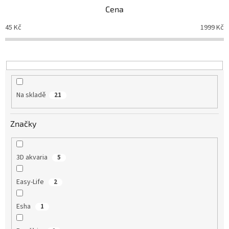
p
Cena
r
o
45
Kč
1999
Kč
d
u
k
t
ů
Na skladě
21
Značky
3D akvaria
5
Easy-Life
2
Esha
1