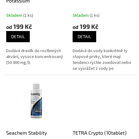
u
Potassium
k
t
Skladem
(1 ks)
Skladem
(1 ks)
ů
199 Kč
199 Kč
od
od
DETAIL
DETAIL
Dodává draslík do rostlinných
Dodává do vody konkrétně ty
akvárií, vysoce koncentrovaný
stopové prvky, které mají
(50 000 mg/l).
tendenci rychle zoxidovat nebo
se vysrážet z vody po
přihnojení běžnými hnojivy.
Seachem Stability
TETRA Crypto (10tablet)