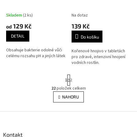
Skladem
(2 ks)
Na dotaz
129 Kč
139 Kč
od
DETAIL
Do košíku
Obsahuje bakterie odolné vůči
Kořenové hnojivo v tabletách
celému rozsahu pH a jiných látek
pro zdravé, intenzivní hnojení
vodních rostlin.
S
1
2
t
r
22
položek celkem
O
á
v
NAHORU
n
l
k
á
o
v
Z
d
á
a
á
n
c
p
í
í
a
Kontakt