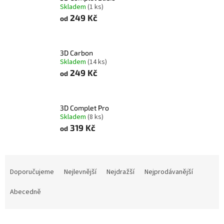
Skladem
(1 ks)
249 Kč
od
3D Carbon
Skladem
(14 ks)
249 Kč
od
3D Complet Pro
Skladem
(8 ks)
319 Kč
od
Ř
a
Doporučujeme
Nejlevnější
Nejdražší
Nejprodávanější
z
e
Abecedně
n
í