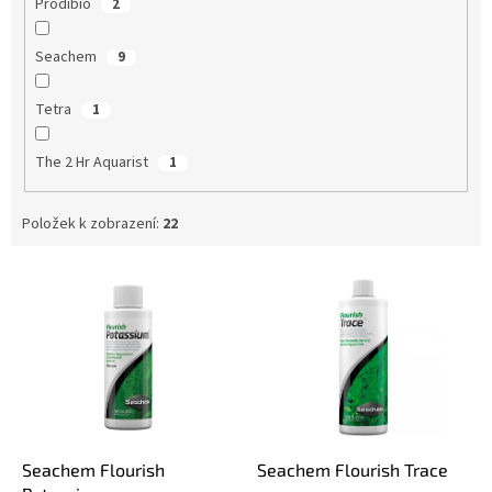
Prodibio
2
Seachem
9
Tetra
1
The 2 Hr Aquarist
1
Položek k zobrazení:
22
V
ý
p
i
s
p
r
o
d
Seachem Flourish
Seachem Flourish Trace