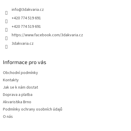
p
t
r
info
@
3dakvaria.cz
í
v
k
+420 774 519 691
y
+420 774 519 691
v
ý
https://www.facebook.com/3dakvaria.cz
p
3dakvaria.cz
i
s
u
Informace pro vás
Obchodní podmínky
Kontakty
Jak se k nám dostat
Doprava a platba
Akvaristika Brno
Podmínky ochrany osobních údajů
O nás