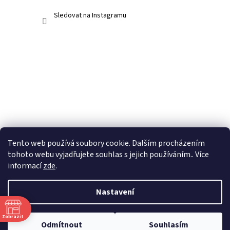
Sledovat na Instagramu
Tento web používá soubory cookie. Dalším procházením
tohoto webu vyjadřujete souhlas s jejich používáním.. Více
informací
zde
.
Nastavení
Vytvořil Shoptet
Zobrazit
Odmítnout
Souhlasím
Copyright 2026
3Dakvaria.cz
. Všechna práva vyhrazena.