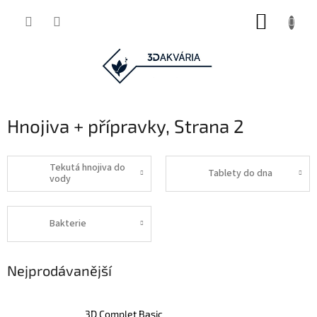
Přejít
NÁKUP
na
obsah
KOŠÍK
Hnojiva + přípravky
, Strana 2
Tekutá hnojiva do
Tablety do dna
vody
Bakterie
Nejprodávanější
3D Complet Basic