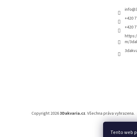
n
e
info
@
l
+420 7
+420 7
https:
m/3dak
3dakva
Copyright 2026
3Dakvaria.cz
. Všechna práva vyhrazena.
Tento web po