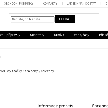
OBCHODNÍ PODMÍNKY
KONTAKTY
JAK SE K NÁM DOSTAT
D
HLEDAT
iva + přípravky
Substráty
Krmiva
Voda, řasy
Příslu
a
rodukty značky
Sera
nebyly nalezeny...
Informace pro vás
Facebo