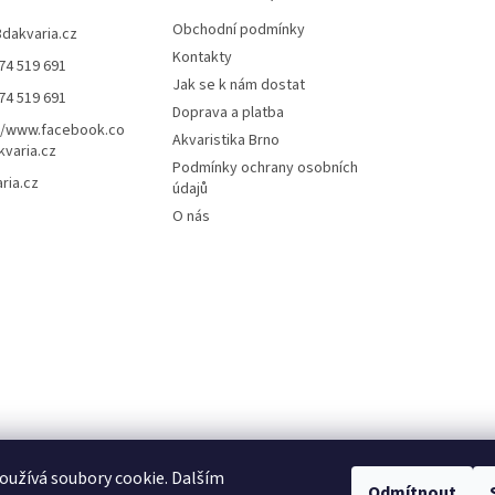
Obchodní podmínky
3dakvaria.cz
Kontakty
74 519 691
Jak se k nám dostat
74 519 691
Doprava a platba
//www.facebook.co
Akvaristika Brno
varia.cz
Podmínky ochrany osobních
ria.cz
údajů
O nás
užívá soubory cookie. Dalším
Odmítnout