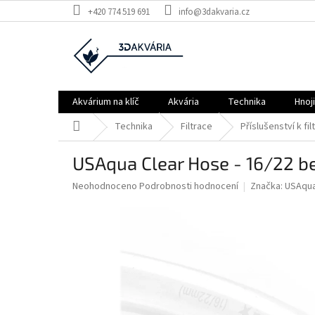
Přejít
+420 774 519 691
info@3dakvaria.cz
na
obsah
Akvárium na klíč
Akvária
Technika
Hnoj
Domů
Technika
Filtrace
Příslušenství k fil
USAqua Clear Hose - 16/22 b
Průměrné
Neohodnoceno
Podrobnosti hodnocení
Značka:
USAqu
hodnocení
produktu
je
0,0
z
5
hvězdiček.