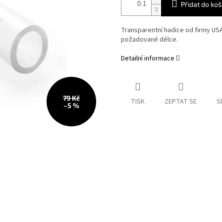
Přidat do koš
Transparentní hadice od firmy
USA
požadované délce.
Detailní informace
79 Kč
TISK
ZEPTAT SE
S
–5 %