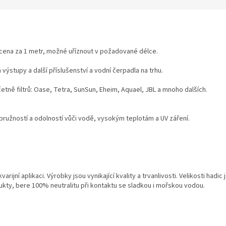
cena za 1 metr, možné uříznout v požadované délce.
 výstupy a další příslušenství a vodní čerpadla na trhu.
včetně filtrů: Oase, Tetra, SunSun, Eheim, Aquael, JBL a mnoho dalších.
pružností a odolností vůči vodě, vysokým teplotám a UV záření.
rijní aplikaci. Výrobky jsou vynikající kvality a trvanlivosti. Velikosti ha
ukty, bere 100% neutralitu při kontaktu se sladkou i mořskou vodou.