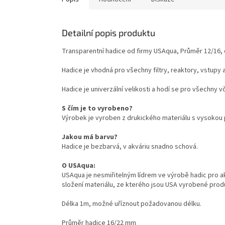
Detailní popis produktu
Transparentní hadice od firmy
USAqua, Průměr 12/16, 
Hadice je vhodná pro všechny filtry, reaktory, vstupy a
Hadice je univerzální velikosti a hodí se pro všechny 
S čím je to vyrobeno?
Výrobek je vyroben z drukického materiálu s vysokou 
Jakou má barvu?
Hadice je bezbarvá, v akváriu snadno schová.
O USAqua:
USAqua je nesmiřitelným lídrem ve výrobě hadic pro akva
složení materiálu, ze kterého jsou USA vyrobené prod
Délka 1m, možné uříznout požadovanou délku.
Průměr hadice 16/22 mm