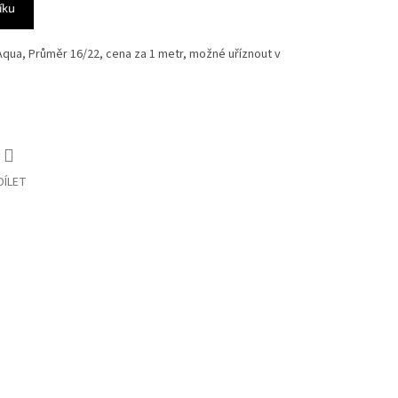
íku
qua, Průměr 16/22, cena za 1 metr, možné uříznout v
DÍLET