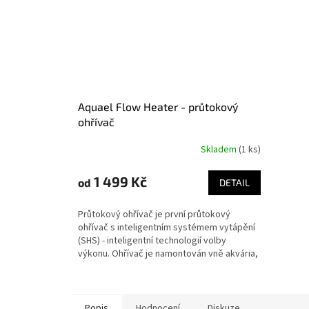
Aquael Flow Heater - průtokový
ohřívač
Skladem
(1 ks)
1 499 Kč
od
DETAIL
Průtokový ohřívač je první průtokový
ohřívač s inteligentním systémem vytápění
(SHS) - inteligentní technologií volby
výkonu. Ohřívač je namontován vně akvária,
díky čemuž...
Popis
Hodnocení
Diskuze