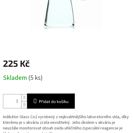
225 Kč
Měrná
Skladem
(5 ks)
cena:
Přidat do košíku
Indikátor Glass Co2 vyrobený z nejkvalitnějšího laboratorního skla, díky
kterému je v akváriu zcela neviditelný. Jeho úkolem v akváriu je
neustále monitorovat obsah oxidu uhličitého (speciální reagencie je