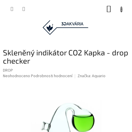
Přejít
NÁKUP
na
obsah
KOŠÍK
Skleněný indikátor CO2 Kapka - drop
checker
DROP
Průměrné
Neohodnoceno
Podrobnosti hodnocení
Značka:
Aquario
hodnocení
produktu
je
0,0
z
5
hvězdiček.