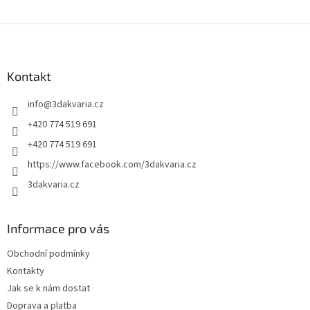
Z
á
p
a
Kontakt
t
info
@
3dakvaria.cz
í
+420 774 519 691
+420 774 519 691
https://www.facebook.com/3dakvaria.cz
3dakvaria.cz
Informace pro vás
Obchodní podmínky
Kontakty
Jak se k nám dostat
Doprava a platba