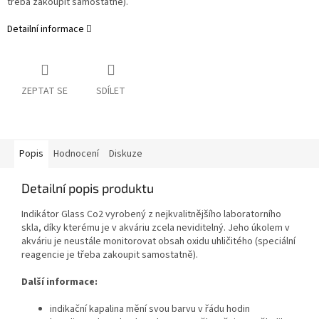
třeba zakoupit samostatně).
Detailní informace
ZEPTAT SE
SDÍLET
Popis
Hodnocení
Diskuze
Detailní popis produktu
Indikátor Glass Co2 vyrobený z nejkvalitnějšího laboratorního
skla, díky kterému je v akváriu zcela neviditelný. Jeho úkolem v
akváriu je neustále monitorovat obsah oxidu uhličitého (speciální
reagencie je třeba zakoupit samostatně).
Další informace:
indikační kapalina mění svou barvu v řádu hodin