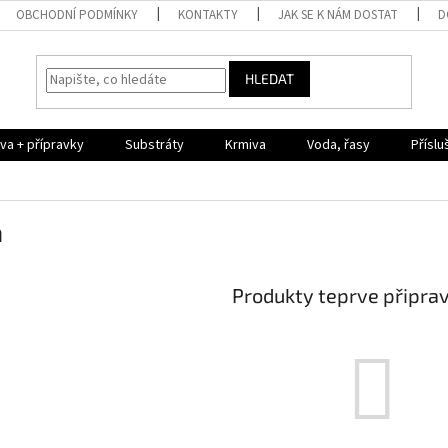
OBCHODNÍ PODMÍNKY
KONTAKTY
JAK SE K NÁM DOSTAT
D
HLEDAT
iva + přípravky
Substráty
Krmiva
Voda, řasy
Příslu
a
Produkty teprve připra