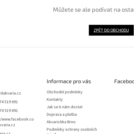
Můžete se ale podívat na osta
ZPĚT DO OBCHODU
Informace pro vás
Facebo
Obchodní podmínky
3dakvaria.cz
Kontakty
74 519 691
Jak se k nám dostat
74 519 691
Doprava a platba
//www.facebook.co
Akvaristika Brno
varia.cz
Podmínky ochrany osobních
ria.cz