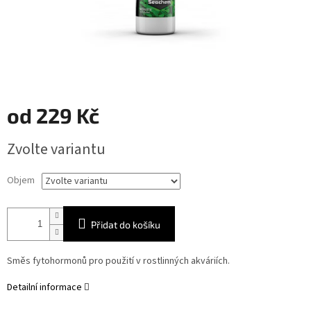
od
229 Kč
Měrná
Zvolte variantu
cena:
Objem
Přidat do košíku
Směs fytohormonů pro použití v rostlinných akváriích.
Detailní informace