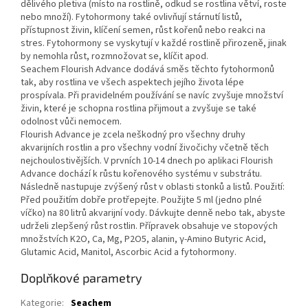
dělivého pletiva (místo na rostlině, odkud se rostlina větví, roste
nebo množí). Fytohormony také ovlivňují stárnutí listů,
přístupnost živin, klíčení semen, růst kořenů nebo reakci na
stres. Fytohormony se vyskytují v každé rostlině přirozeně, jinak
by nemohla růst, rozmnožovat se, klíčit apod.
Seachem Flourish Advance dodává směs těchto fytohormonů
tak, aby rostlina ve všech aspektech jejího života lépe
prospívala. Při pravidelném používání se navíc zvyšuje množství
živin, které je schopna rostlina přijmout a zvyšuje se také
odolnost vůči nemocem.
Flourish Advance je zcela neškodný pro všechny druhy
akvarijních rostlin a pro všechny vodní živočichy včetně těch
nejchoulostivějších. V prvních 10-14 dnech po aplikaci Flourish
Advance dochází k růstu kořenového systému v substrátu.
Následně nastupuje zvýšený růst v oblasti stonků a listů. Použití:
Před použitím dobře protřepejte. Použijte 5 ml (jedno plné
víčko) na 80 litrů akvarijní vody. Dávkujte denně nebo tak, abyste
udrželi zlepšený růst rostlin. Přípravek obsahuje ve stopových
množstvích K2O, Ca, Mg, P2O5, alanin, γ-Amino Butyric Acid,
Glutamic Acid, Manitol, Ascorbic Acid a fytohormony.
Doplňkové parametry
Kategorie
:
Seachem