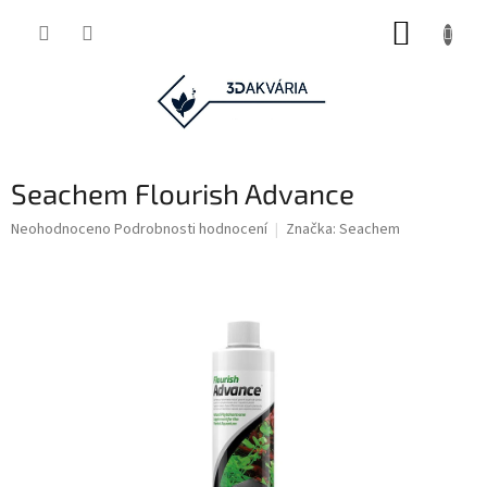
Přejít
NÁKUP
na
obsah
KOŠÍK
Seachem Flourish Advance
Průměrné
Neohodnoceno
Podrobnosti hodnocení
Značka:
Seachem
hodnocení
produktu
je
0,0
z
5
hvězdiček.