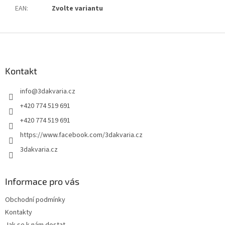
EAN
:
Zvolte variantu
Z
á
p
a
Kontakt
t
info
@
3dakvaria.cz
í
+420 774 519 691
+420 774 519 691
https://www.facebook.com/3dakvaria.cz
3dakvaria.cz
Informace pro vás
Obchodní podmínky
Kontakty