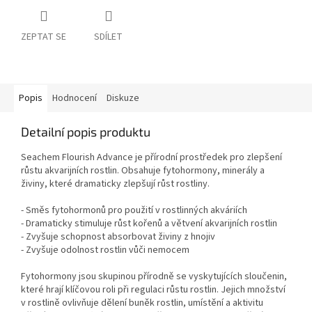
ZEPTAT SE
SDÍLET
Popis
Hodnocení
Diskuze
Detailní popis produktu
Seachem Flourish Advance je přírodní prostředek pro zlepšení
růstu akvarijních rostlin. Obsahuje fytohormony, minerály a
živiny, které dramaticky zlepšují růst rostliny.
- Směs fytohormonů pro použití v rostlinných akváriích
- Dramaticky stimuluje růst kořenů a větvení akvarijních rostlin
- Zvyšuje schopnost absorbovat živiny z hnojiv
- Zvyšuje odolnost rostlin vůči nemocem
Fytohormony jsou skupinou přírodně se vyskytujících sloučenin,
které hrají klíčovou roli při regulaci růstu rostlin. Jejich množství
v rostlině ovlivňuje dělení buněk rostlin, umístění a aktivitu