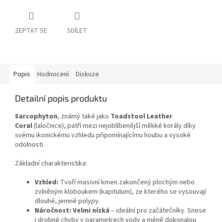
ZEPTAT SE
SDÍLET
Popis
Hodnocení
Diskuze
Detailní popis produktu
Sarcophyton
, známý také jako
Toadstool Leather
Coral
(laločnice), patří mezi nejoblíbenější měkké korály díky
svému ikonickému vzhledu připomínajícímu houbu a vysoké
odolnosti.
Základní charakteristika:
Vzhled:
Tvoří masivní kmen zakončený plochým nebo
zvlněným kloboukem (kapitulum), ze kterého se vysouvají
dlouhé, jemné polypy.
Náročnost:
Velmi nízká
– ideální pro začátečníky. Snese
i drobné chyby v parametrech vody a méně dokonalou