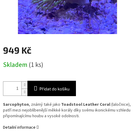
949 Kč
Měrná
Skladem
(1 ks)
cena:
Přidat do košíku
Sarcophyton
, známý také jako
Toadstool Leather Coral
(laločnice),
patří mezi nejoblíbenější měkké korály díky svému ikonickému vzhledu
připomínajícímu houbu a vysoké odolnosti.
Detailní informace