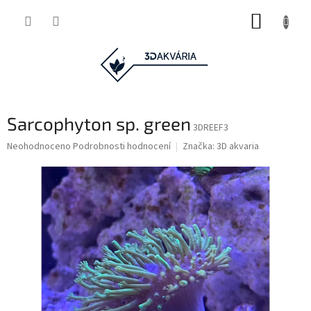
Přejít
NÁKUP
na
obsah
KOŠÍK
Sarcophyton sp. green
3DREEF3
Průměrné
Neohodnoceno
Podrobnosti hodnocení
Značka:
3D akvaria
hodnocení
produktu
je
0,0
z
5
hvězdiček.