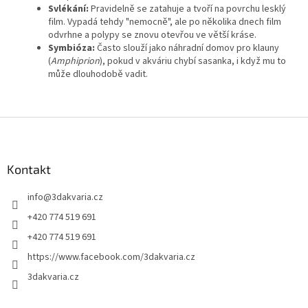
Svlékání:
Pravidelně se zatahuje a tvoří na povrchu lesklý
film. Vypadá tehdy "nemocně", ale po několika dnech film
odvrhne a polypy se znovu otevřou ve větší kráse.
Symbióza:
Často slouží jako náhradní domov pro klauny
(
Amphiprion
), pokud v akváriu chybí sasanka, i když mu to
může dlouhodobě vadit.
Z
á
p
a
Kontakt
t
info
@
3dakvaria.cz
í
+420 774 519 691
+420 774 519 691
https://www.facebook.com/3dakvaria.cz
3dakvaria.cz