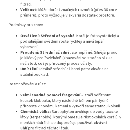
filtraci.
Velikost:
Může dorůst značných rozměrů (přes 30 cm v
průměru), proto vyžaduje v akváriu dostatek prostoru.
Podmínky pro chov:
Osvětlení:
Střední až vysoké
. Korál je fotosyntetický a
pod silnějším světlem roste rychleji a mívá lepší
vybarvení.
Proudění:
Střední až silné
, ale nepřímé. Silnější proud
je klíčový pro "svlékání" (zbavování se starého slizu a
nečistot), což je přirozený proces očisty.
Umístění:
Ideálně střední až horní patra akvária na
stabilní podklad.
Rozmnožování a růst:
Velmi snadné pomocí
fragování
–
stačí odříznout
kousek klobouku, který následně během pár týdnů
přirooste k novému kameni a vytvoří samostatnou kolonii.
Chemická válka:
Sarcophyton uvolňuje do vody toxické
látky (terpenoidy), kterými omezuje růst okolních korálů. V
menších nádržích se doporučuje používat
aktivní
uhlí
pro filtraci těchto látek.