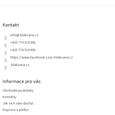
Z
á
p
a
Kontakt
t
info
@
3dakvaria.cz
í
+420 774 519 691
+420 774 519 691
https://www.facebook.com/3dakvaria.cz
3dakvaria.cz
Informace pro vás
Obchodní podmínky
Kontakty
Jak se k nám dostat
Doprava a platba