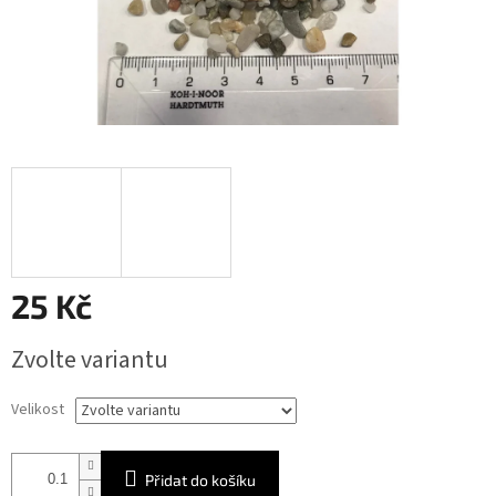
25 Kč
Měrná
Zvolte variantu
cena:
Velikost
Přidat do košíku