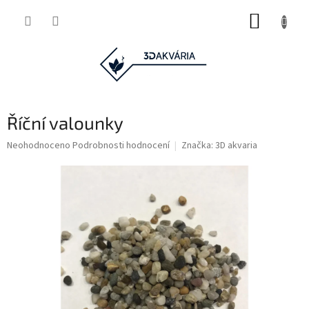
Přejít
NÁKUP
na
obsah
KOŠÍK
Říční valounky
Průměrné
Neohodnoceno
Podrobnosti hodnocení
Značka:
3D akvaria
hodnocení
produktu
je
0,0
z
5
hvězdiček.