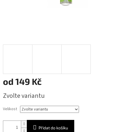
od
149 Kč
Měrná
Zvolte variantu
cena:
Velikost
Přidat do košíku