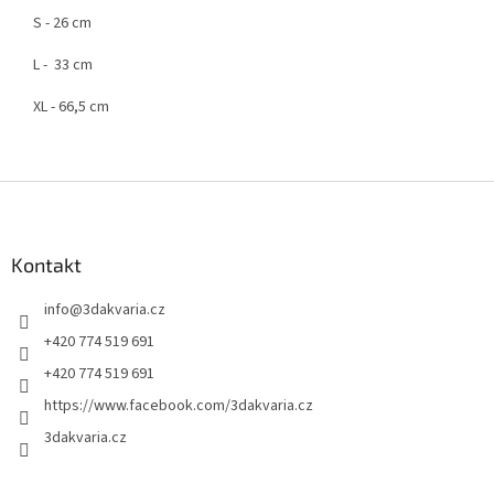
S - 26 cm
L - 33 cm
XL - 66,5 cm
Z
á
p
a
Kontakt
t
info
@
3dakvaria.cz
í
+420 774 519 691
+420 774 519 691
https://www.facebook.com/3dakvaria.cz
3dakvaria.cz