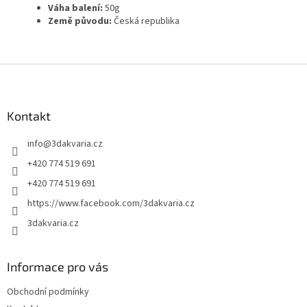
Váha balení:
50g
Země původu:
Česká republika
Z
á
p
a
Kontakt
t
info
@
3dakvaria.cz
í
+420 774 519 691
+420 774 519 691
https://www.facebook.com/3dakvaria.cz
3dakvaria.cz
Informace pro vás
Obchodní podmínky