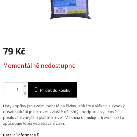
79 Kč
Měrná
Momentálně nedostupné
cena:
Přidat do košíku
Listy kopřivy jsou velmi bohaté na živiny, silikáty a vlákninu. Vysoký
obsah silikátů je u krevet zvláště důležitý - podporují vylučování a
posilování vnějšího pláště krevet. Vláknina stimuluje střevní trakt a
způsobuje lepší vstřebávání živin.
Detailní informace