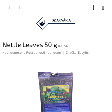
Přejít
NÁKUP
na
obsah
KOŠÍK
Nettle Leaves 50 g
000247
Průměrné
Neohodnoceno
Podrobnosti hodnocení
Značka:
Easyfish
hodnocení
produktu
je
0,0
z
5
hvězdiček.