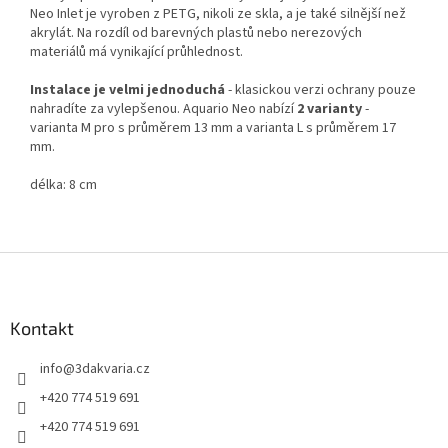
Neo Inlet je vyroben z PETG, nikoli ze skla, a je také silnější než
akrylát. Na rozdíl od barevných plastů nebo nerezových
materiálů má vynikající průhlednost.
Instalace je velmi jednoduchá
- klasickou verzi ochrany pouze
nahradíte za vylepšenou. Aquario Neo nabízí
2 varianty
-
varianta M pro s průměrem 13 mm a varianta L s průměrem 17
mm.
délka: 8 cm
Z
á
p
a
Kontakt
t
info
@
3dakvaria.cz
í
+420 774 519 691
+420 774 519 691