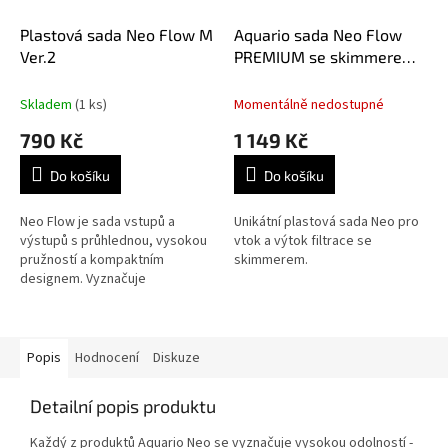
Plastová sada Neo Flow M
Aquario sada Neo Flow
Ver.2
PREMIUM se skimmerem
M (12/16)
Skladem
(1 ks)
Momentálně nedostupné
790 Kč
1 149 Kč
Do košíku
Do košíku
Neo Flow je sada vstupů a
Unikátní plastová sada Neo pro
výstupů s průhlednou, vysokou
vtok a výtok filtrace se
pružností a kompaktním
skimmerem.
designem. Vyznačuje
se vysokou odolností - Neo Flow
je vyroben z PETG, nikoli ze
skla, a je také...
Popis
Hodnocení
Diskuze
Detailní popis produktu
Každý z produktů Aquario Neo se vyznačuje vysokou odolností -