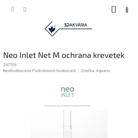
Přejít
NÁKUP
na
obsah
KOŠÍK
Neo Inlet Net M ochrana krevetek
Z07759
Průměrné
Neohodnoceno
Podrobnosti hodnocení
Značka:
Aquario
hodnocení
produktu
je
0,0
z
5
hvězdiček.