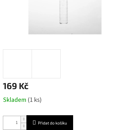
169 Kč
Měrná
Skladem
(1 ks)
cena:
Přidat do košíku