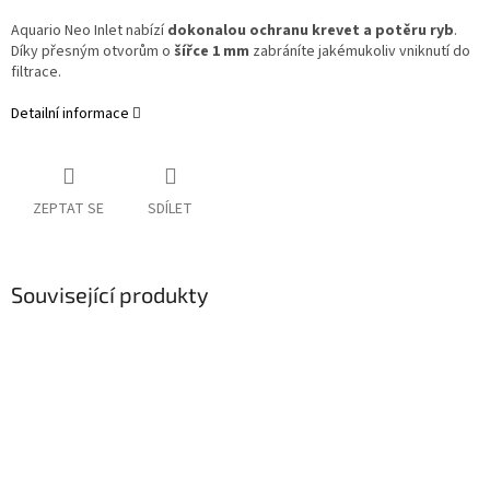
Aquario Neo Inlet nabízí
dokonalou ochranu krevet a potěru ryb
.
Díky přesným otvorům o
šířce 1 mm
zabráníte jakémukoliv vniknutí do
filtrace.
Detailní informace
ZEPTAT SE
SDÍLET
Související produkty