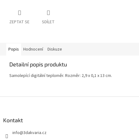
ZEPTAT SE
SDÍLET
Popis
Hodnocení
Diskuze
Detailní popis produktu
Samolepící digitální teploměr. Rozměr: 2,9 x 0,1 x 13 cm.
Z
á
p
a
Kontakt
t
info
@
3dakvaria.cz
í