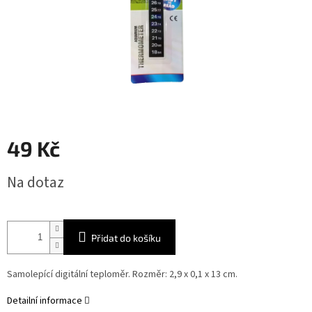
49 Kč
Měrná
Na dotaz
cena:
Přidat do košíku
Samolepící digitální teploměr. Rozměr: 2,9 x 0,1 x 13 cm.
Detailní informace