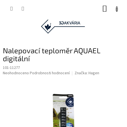
Přejít
NÁKUP
na
obsah
KOŠÍK
Nalepovací teploměr AQUAEL
digitální
101-11277
Průměrné
Neohodnoceno
Podrobnosti hodnocení
Značka:
Hagen
hodnocení
produktu
je
0,0
z
5
hvězdiček.