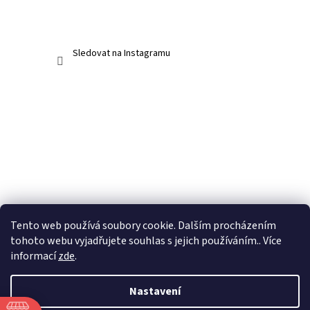
Sledovat na Instagramu
Tento web používá soubory cookie. Dalším procházením
tohoto webu vyjadřujete souhlas s jejich používáním.. Více
informací
zde
.
Nastavení
Vytvořil Shoptet