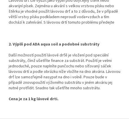
Lávovou drť lze využít jako výplň pod obyčejný štěrk nebo
akvarijní písek. Zejména u akvárií s velkou vrstvou písku nebo
štěrku je vhodné použít lávovou drť a to z důvodu, že v případě
větší vrstvy písku podkladem neproudí voda+vzduch a tím
dochází k zahnívání. S lávovou drtí tomuto problému předejte
2. Výplň pod ADA aqua soil a podobné substráty
Další možností použití lávové drťě je vložení pod speciální
substráty, čímž ušetříte finance za substrát. Použití je velmi
jednoduché, pouze naplníte punčochu nebo síťovaný sáček
lávovou drtí a podle obrázku níže vložíte na dno akvária. Lávovou
drť lze samozřejmě nasypat na dno i volně. Pouze bude v
případě znovupoužití výživného substrátu v jiném akváriu jej
nutné protřídit. Snadno tak ušetříte mnoho substrátu.
Cena je za 1 kg lávové drti.
Z
á