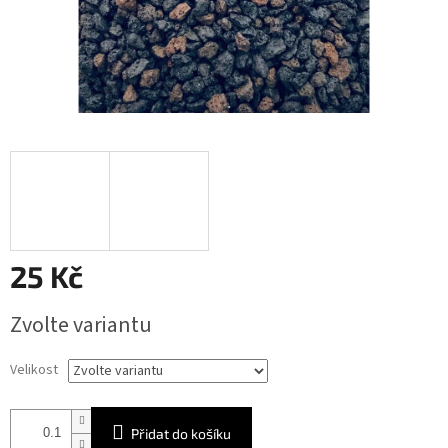
25 Kč
Měrná
Zvolte variantu
cena:
Velikost
Přidat do košíku