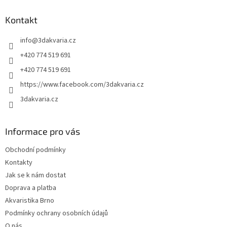
p
a
Kontakt
t
info
@
3dakvaria.cz
í
+420 774 519 691
+420 774 519 691
https://www.facebook.com/3dakvaria.cz
3dakvaria.cz
Informace pro vás
Obchodní podmínky
Kontakty
Jak se k nám dostat
Doprava a platba
Akvaristika Brno
Podmínky ochrany osobních údajů
O nás