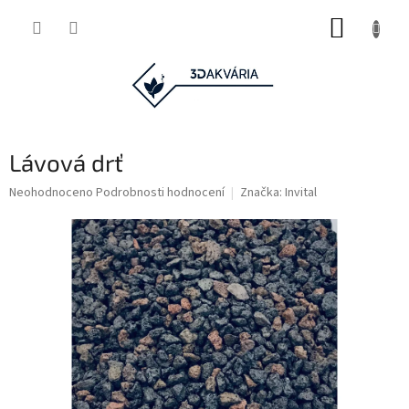
Přejít
NÁKUP
na
obsah
KOŠÍK
Lávová drť
Průměrné
Neohodnoceno
Podrobnosti hodnocení
Značka:
Invital
hodnocení
produktu
je
0,0
z
5
hvězdiček.