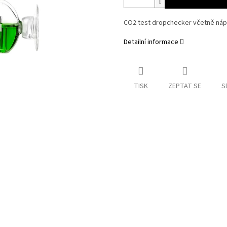
CO2 test dropchecker včetně nápl
Detailní informace
TISK
ZEPTAT SE
S