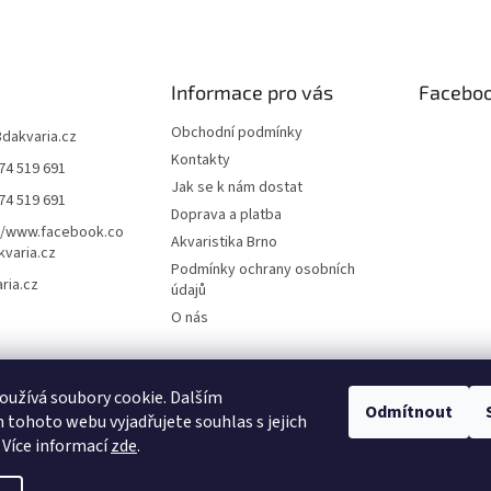
Informace pro vás
Facebo
Obchodní podmínky
3dakvaria.cz
Kontakty
74 519 691
Jak se k nám dostat
74 519 691
Doprava a platba
//www.facebook.co
Akvaristika Brno
varia.cz
Podmínky ochrany osobních
ria.cz
údajů
O nás
užívá soubory cookie. Dalším
Odmítnout
tohoto webu vyjadřujete souhlas s jejich
 Více informací
zde
.