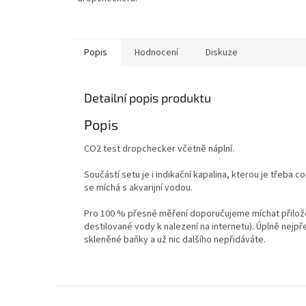
Popis
Hodnocení
Diskuze
Detailní popis produktu
Popis
CO2 test dropchecker včetně náplní.
Součástí setu je i indikační kapalina, kterou je třeba
se míchá s akvarijní vodou.
Pro 100 % přesné měření doporučujeme míchat přiložen
destilované vody k nalezení na internetu). Úplně nejpře
skleněné baňky a už nic dalšího nepřidáváte.
Z