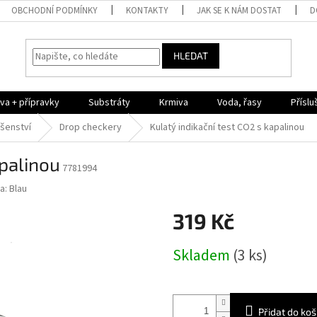
OBCHODNÍ PODMÍNKY
KONTAKTY
JAK SE K NÁM DOSTAT
D
HLEDAT
iva + přípravky
Substráty
Krmiva
Voda, řasy
Příslu
ušenství
Drop checkery
Kulatý indikační test CO2 s kapalinou
apalinou
7781994
a:
Blau
319 Kč
Měrná
Skladem
(3 ks)
cena:
Přidat do koš