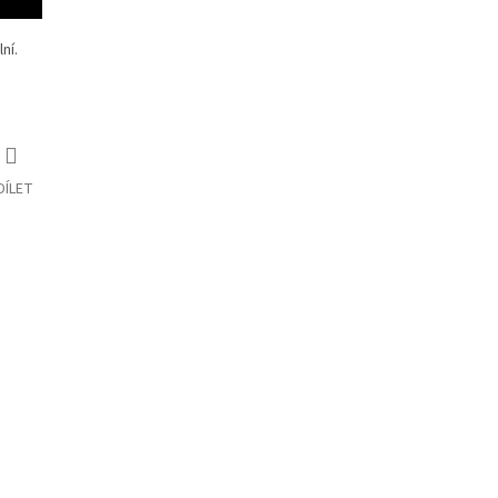
ní.
DÍLET