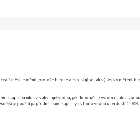
 co cca 2 měsíce měnit, protože bledne a zkreslují se tak výsledky měření. 
ou kapalinu nikoliv s akvarijní vodou, jak doporučuje výrobce, ale s vodou
snější je použití již předmíchané kapaliny i s touto vodou o tvrdosti 4°dKH.