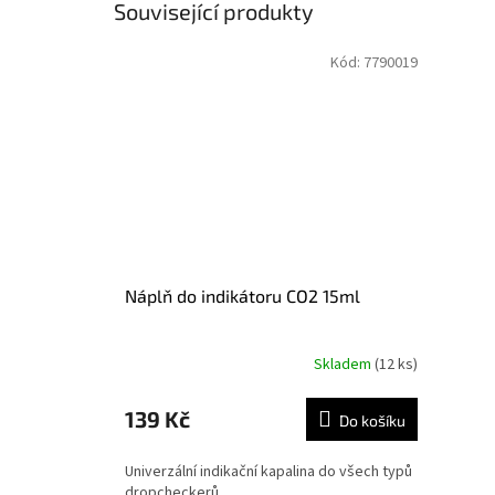
Související produkty
Kód:
7790019
Náplň do indikátoru CO2 15ml
Skladem
(12 ks)
139 Kč
Do košíku
Univerzální indikační kapalina do všech typů
dropcheckerů.