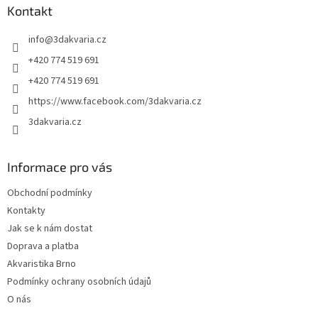
a
Kontakt
t
info
@
3dakvaria.cz
í
+420 774 519 691
+420 774 519 691
https://www.facebook.com/3dakvaria.cz
3dakvaria.cz
Informace pro vás
Obchodní podmínky
Kontakty
Jak se k nám dostat
Doprava a platba
Akvaristika Brno
Podmínky ochrany osobních údajů
O nás