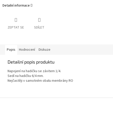
Detailní informace
ZEPTAT SE
SDÍLET
Popis
Hodnocení
Diskuze
Detailní popis produktu
Napojení na hadičku se závitem 1/4.
Sedí na hadičku 6/4 mm.
Nejčastěji v samotném obalu membrány RO
Z
á
p