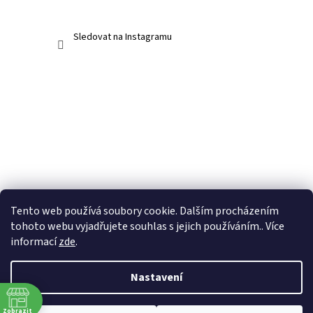
Sledovat na Instagramu
Tento web používá soubory cookie. Dalším procházením
tohoto webu vyjadřujete souhlas s jejich používáním.. Více
informací
zde
.
Nastavení
Vytvořil Shoptet
Zobrazit