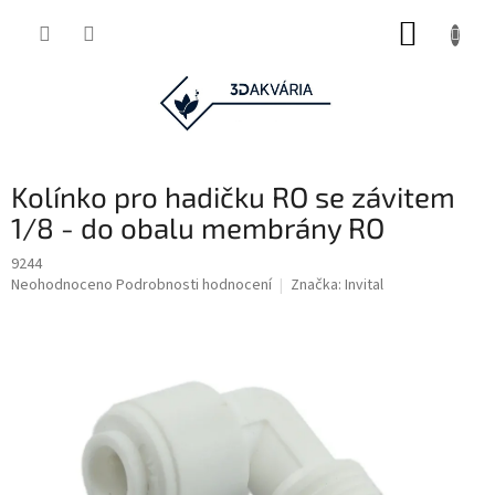
Přejít
NÁKUP
na
obsah
KOŠÍK
Kolínko pro hadičku RO se závitem
1/8 - do obalu membrány RO
9244
Průměrné
Neohodnoceno
Podrobnosti hodnocení
Značka:
Invital
hodnocení
produktu
je
0,0
z
5
hvězdiček.