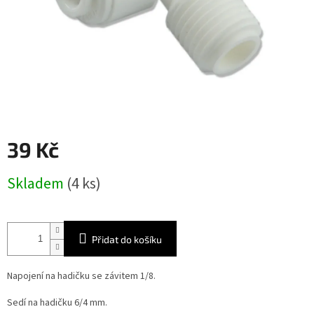
39 Kč
Měrná
Skladem
(4 ks)
cena:
Přidat do košíku
Napojení na hadičku se závitem 1/8.
Sedí na hadičku 6/4 mm.