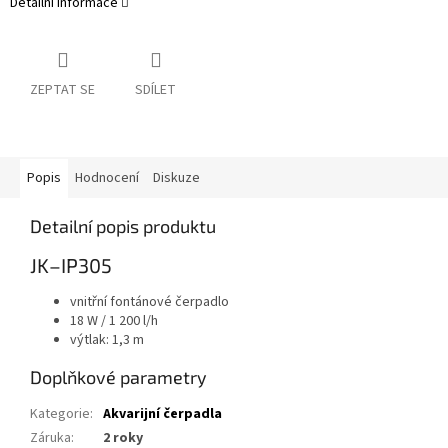
Detailní informace
ZEPTAT SE
SDÍLET
Popis
Hodnocení
Diskuze
Detailní popis produktu
JK–IP305
vnitřní fontánové čerpadlo
18 W / 1 200 l/h
výtlak: 1,3 m
Doplňkové parametry
Kategorie
:
Akvarijní čerpadla
Záruka
:
2 roky