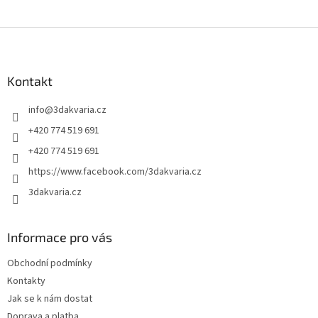
Z
á
p
a
Kontakt
t
info
@
3dakvaria.cz
í
+420 774 519 691
+420 774 519 691
https://www.facebook.com/3dakvaria.cz
3dakvaria.cz
Informace pro vás
Obchodní podmínky
Kontakty
Jak se k nám dostat
Doprava a platba