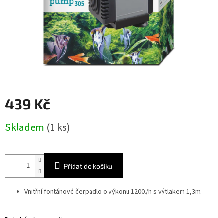
439 Kč
Měrná
Skladem
(1 ks)
cena:
Přidat do košíku
Vnitřní fontánové čerpadlo o výkonu 1200l/h s výtlakem 1,3m.