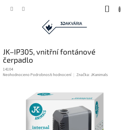
Přejít
NÁKUP
na
obsah
KOŠÍK
JK–IP305, vnitřní fontánové
čerpadlo
14104
Průměrné
Neohodnoceno
Podrobnosti hodnocení
Značka:
JKanimals
hodnocení
produktu
je
0,0
z
5
hvězdiček.