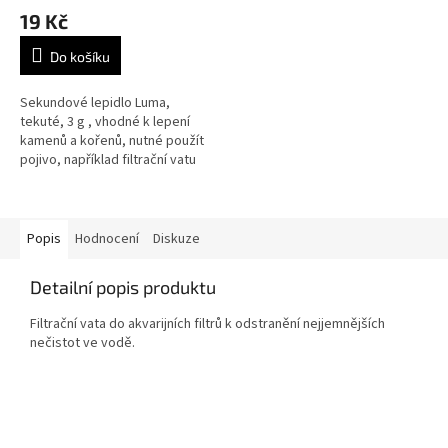
19 Kč
Do košíku
Sekundové lepidlo Luma,
tekuté, 3 g , vhodné k lepení
kamenů a kořenů, nutné použít
pojivo, například filtrační vatu
nebo cigaretový filtr.
Popis
Hodnocení
Diskuze
Detailní popis produktu
Filtrační vata do akvarijních filtrů k odstranění nejjemnějších
nečistot ve vodě.