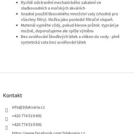
Rychlé odstranění mechanického zakalení ve
sladkovodních a mořských akváriích
Snadné použití libovolného množství vaty (vhodné pro
všechny filtry). Vložka jako poslední filtrační stupeň.
Materiál vyjměte vždy, pokud klesne průtok. Vyprání je
možné, doporučujeme ale spíše výměnu
Bez uvolňování škodlivých látek a vláken do vody - plně
syntetická vata bez uvolňování látek
Z
á
p
a
Kontakt
t
info
@
3dakvaria.cz
í
+420 774 519 691
+420 774 519 691
https://www.facebook.com/3dakvaria.cz