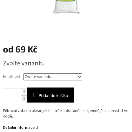
od
69 Kč
Měrná
Zvolte variantu
cena:
Hmotnost
Přidat do košíku
Filtrační vata do akvarijních filtrů k odstranění nejjemnějších nečistot ve
vodě.
Detailní informace