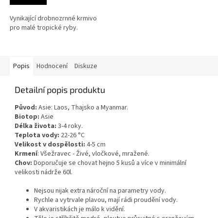
5,0
z
Vynikající drobnozrnné krmivo
5
pro malé tropické ryby.
hvězdiček.
Popis
Hodnocení
Diskuze
Detailní popis produktu
Původ:
Asie: Laos, Thajsko a Myanmar.
Biotop:
Asie
Délka života:
3
-4 roky.
Teplota vody:
22-26
°C
Velikost v dospělosti:
4-5 cm
Krmení
: Všežravec - Živé, vločkové, mražené.
Chov:
Doporučuje se chovat hejno 5 kusů a více v minimální
velikosti nádrže 60l.
Nejsou nijak extra nároční na parametry vody.
Rychle a vytrvale plavou, mají rádi proudění vody.
V akvaristikách je málo k vidění.