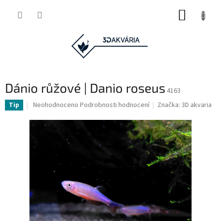
Přejít
NÁKUP
na
obsah
KOŠÍK
Dánio růžové | Danio roseus
4163
Průměrné
Neohodnoceno
Podrobnosti hodnocení
Značka:
3D akvaria
Tip
hodnocení
produktu
je
0,0
z
5
hvězdiček.