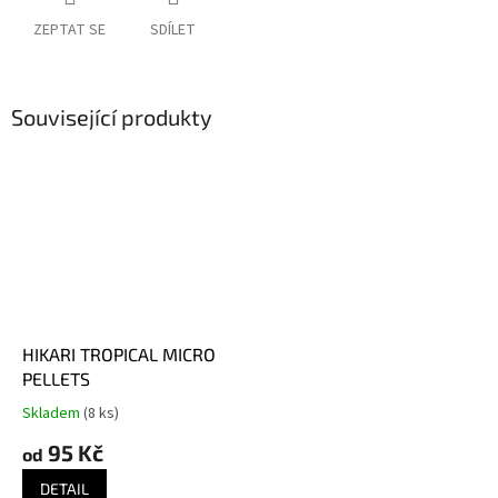
ZEPTAT SE
SDÍLET
Související produkty
HIKARI TROPICAL MICRO
PELLETS
Skladem
(8 ks)
Průměrné
hodnocení
95 Kč
od
produktu
je
DETAIL