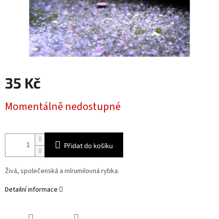
35 Kč
Měrná
Momentálně nedostupné
cena:
Přidat do košíku
Živá, společenská a mírumilovná rybka.
Detailní informace