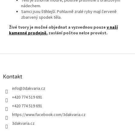
Tělo je stříbřitě modré, ploutve průsvitné s oranžovým
nádechem.
Samci jsou štíhlejší. Pohlavně zralé ryby mají červeně
zbarvený spodek těla.
Živé tvory je možné objednat a vyzvednou pouze
v naší
kamenné prodejně.
zaslání poštou nelze provést.
Z
á
p
a
Kontakt
t
info
@
3dakvaria.cz
í
+420 774 519 691
+420 774 519 691
https://www.facebook.com/3dakvaria.cz
3dakvaria.cz