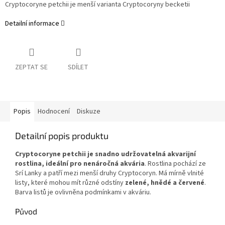
Cryptocoryne petchii je menší varianta Cryptocoryny becketii
Detailní informace
ZEPTAT SE
SDÍLET
Popis
Hodnocení
Diskuze
Detailní popis produktu
Cryptocoryne petchii je snadno udržovatelná akvarijní
rostlina, ideální pro nenáročná akvária
. Rostlina pochází ze
Srí Lanky a patří mezi menší druhy Cryptocoryn. Má mírně vlnité
listy, které mohou mít různé odstíny
zelené, hnědé a červené
.
Barva listů je ovlivněna podmínkami v akváriu.
Původ