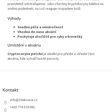
pravidelně odstraňujeme. Jako všechny kryptokoryny háklivá na
změnu podmínek, na což reaguje rozpadem listů.
Výhody
Snadná péče a nenáročnost
Vhodná do nano akvárií
Poskytuje útočiště pro ryby a krevetky
Umístění v akváriu
Cryptocoryne
petchii
je ideální pro přední a střední část
akvária, kde vytváří husté porosty.
Z
á
p
a
Kontakt
t
info
@
3dakvaria.cz
í
+420 774 519 691