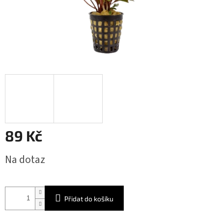
89 Kč
Měrná
Na dotaz
cena:
Přidat do košíku