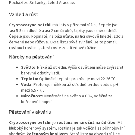
Pochází ze Sri Lanky, čeleď Araceae.
Vzhled a růst
Cryptocoryne petchii
má listy v přízemní růžici, čepele jsou
asi 5-8 cm dlouhé a asi 2 cm široké, řapíky jsou o něco delší.
Čepele jsou kopinaté, na bázi uťaté, na líci olivově hnědé, zdola
červené nebo růžové. Okraj listu bývá zvlněný. Je to pomalu
rostoucí rostlina, která roste ze středové růžice.
Nároky na pěstování
Světlo:
Nízké až střední. Vyšší osvětlení může zvýraznit
barevné odstíny listů.
Teplota:
Optimální teplota pro růst je mezi 22-26 °C.
Voda:
Preferuje měkkou až středně tvrdou vodu s pH
mezi 6,5 - 7,5.
Náročnost:
Nenáročná na světlo a CO
, vděčná za
2
kořenové hnojení.
Pěstování v akváriu
Cryptocoryne petchii
je
rostlina nenáročná na údržbu.
Má
hluboký kořenový systém, rostlina je tak vděčná za přihnojování
vhodným
kořenovým hnojivem
. Staré listy na obvodu růžice