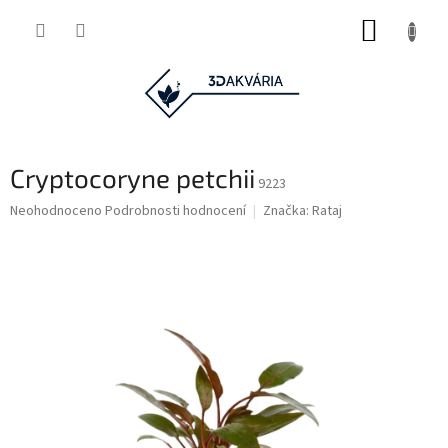
Přejít
NÁKUP
na
obsah
KOŠÍK
Cryptocoryne petchii
9223
Průměrné
Neohodnoceno
Podrobnosti hodnocení
Značka:
Rataj
hodnocení
produktu
je
0,0
z
5
hvězdiček.