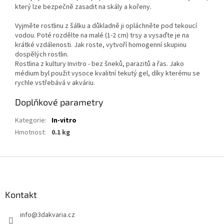
který lze bezpečně zasadit na skály a kořeny.
Vyjměte rostlinu z šálku a důkladně ji opláchněte pod tekoucí
vodou. Poté rozdělte na malé (1-2 cm) trsy a vysaďte je na
krátké vzdálenosti. Jak roste, vytvoří homogenní skupinu
dospělých rostlin.
Rostlina z kultury Invitro - bez šneků, parazitů a řas. Jako
médium byl použit vysoce kvalitní tekutý gel, díky kterému se
rychle vstřebává v akváriu.
Doplňkové parametry
Kategorie
:
In-vitro
Hmotnost
:
0.1 kg
Z
á
p
a
Kontakt
t
info
@
3dakvaria.cz
í