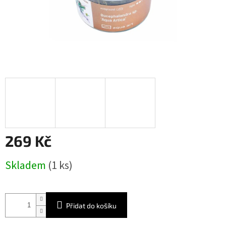
269 Kč
Měrná
Skladem
(1 ks)
cena:
Přidat do košíku