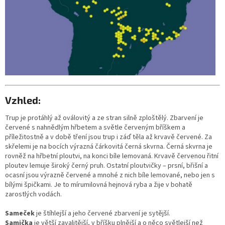
Vzhled:
Trup je protáhlý až oválovitý a ze stran silně zploštělý. Zbarvení je
červené s nahnědlým hřbetem a světle červeným bříškem a
příležitostně a v době tření jsou trup i záď těla až krvavě červené. Za
skřelemi je na bocích výrazná čárkovitá černá skvrna. Černá skvrna je
rovněž na hřbetní ploutvi, na konci bíle lemovaná. Krvavě červenou řitní
ploutev lemuje široký černý pruh. Ostatní ploutvičky – prsní, břišní a
ocasní jsou výrazně červené a mnohé z nich bíle lemované, nebo jen s
bílými špičkami. Je to mírumilovná hejnová ryba a žije v bohatě
zarostlých vodách.
Sameček
je štíhlejší a jeho červené zbarvení je sytější.
Samička
je větší zavalitější, v bříšku plnější a o něco světlejší než