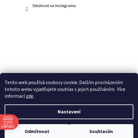
Sledovat na Instagramu
Tento web používá soubory cookie. Dalším procházením
tohoto webu vyjadřujete souhlas s jejich používáním.. Více
informací
zde
.
Nastavení
Vytvořil Shoptet
Zobrazit
Odmítnout
Souhlasím
Copyright 2026
3Dakvaria.cz
. Všechna práva vyhrazena.