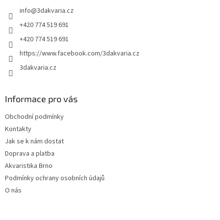
t
info
@
3dakvaria.cz
í
+420 774 519 691
+420 774 519 691
https://www.facebook.com/3dakvaria.cz
3dakvaria.cz
Informace pro vás
Obchodní podmínky
Kontakty
Jak se k nám dostat
Doprava a platba
Akvaristika Brno
Podmínky ochrany osobních údajů
O nás