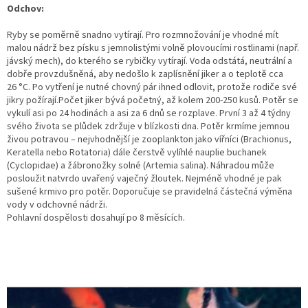
Odchov:
Ryby se poměrně snadno vytírají. Pro rozmnožování je vhodné mít
malou nádrž bez písku s jemnolistými volně plovoucími rostlinami (např.
jávský mech), do kterého se rybičky vytírají. Voda odstátá, neutrální a
dobře provzdušněná, aby nedošlo k zaplísnění jiker a o teplotě cca
26 °C. Po vytření je nutné chovný pár ihned odlovit, protože rodiče své
jikry požírají.Počet jiker bývá početný, až kolem 200-250 kusů. Potěr se
vykulí asi po 24 hodinách a asi za 6 dnů se rozplave. První 3 až 4 týdny
svého života se plůdek zdržuje v blízkosti dna. Potěr krmíme jemnou
živou potravou – nejvhodnější je zooplankton jako vířníci (Brachionus,
Keratella nebo Rotatoria) dále čerstvě vylíhlé nauplie buchanek
(Cyclopidae) a žábronožky solné (Artemia salina). Náhradou může
posloužit natvrdo uvařený vaječný žloutek. Nejméně vhodné je pak
sušené krmivo pro potěr. Doporučuje se pravidelná částečná výměna
vody v odchovné nádrži.
Pohlavní dospělosti dosahují po 8 měsících.