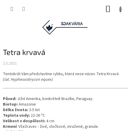
Přejít
NÁKUP
na
obsah
KOŠÍK
Tetra krvavá
2.5.2021
Tentokrát Vám představíme rybku, která nese název Tetra Krvavá
(
lat. Hyphessobrycon eques)
Původ:
Jižní Amerika, konkrétně Brazílie, Paraguay.
Biotop:
Amazonie
Délka života:
3-5 let
Teplota vody:
22-26 °C
Velikost v dospělosti:
4 cm
Krmení
: Všežravec - živé, vločkové, mražené, granule.