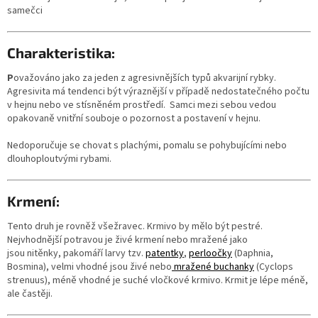
samečci
Charakteristika:
P
ovažováno jako za jeden z agresivnějších typů akvarijní rybky.
Agresivita má tendenci být výraznější v případě nedostatečného počtu
v hejnu nebo ve stísněném prostředí. Samci mezi sebou vedou
opakovaně vnitřní souboje o pozornost a postavení v hejnu.
Nedoporučuje se chovat s plachými, pomalu se pohybujícími nebo
dlouhoploutvými rybami.
Krmení:
Tento druh je rovněž všežravec. Krmivo by mělo být pestré.
Nejvhodnější potravou je živé krmení nebo mražené jako
jsou nitěnky, pakomáří larvy tzv.
patentky
,
perloočky
(Daphnia,
Bosmina), velmi vhodné jsou živé nebo
mražené buchanky
(Cyclops
strenuus), méně vhodné je suché vločkové krmivo. Krmit je lépe méně,
ale častěji.