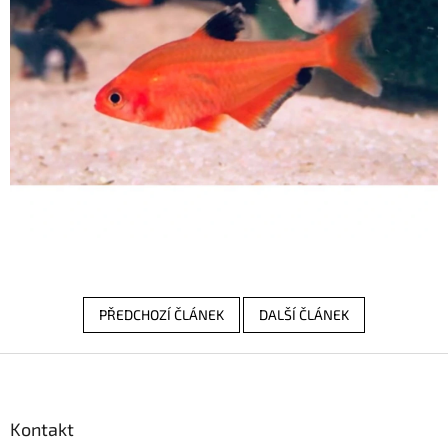
PŘEDCHOZÍ ČLÁNEK
DALŠÍ ČLÁNEK
Z
á
p
a
Kontakt