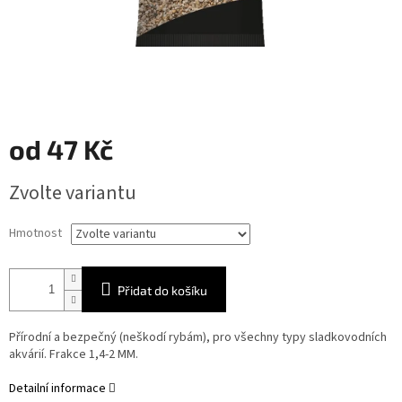
od
47 Kč
Měrná
Zvolte variantu
cena:
Hmotnost
Přidat do košíku
Přírodní a bezpečný (neškodí rybám), pro všechny typy sladkovodních
akvárií. Frakce 1,4-2 MM.
Detailní informace