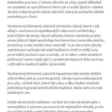
hnilobného procesu. Z tohoto důvodu se vždy vyplatí důkladně
se seznámit se specifičností všech ryb a rostlin žijících v daném
akváriu a teprve poté vybrat substrát, který jim poskytne ideální
podmínky pro život.
Vícebarevný křemenný substrát má mnoho výhod, které z něj
dělají v současnosti nejoblíbenější volbu mezi začátečníky i
pokročilými akvaristy. Hlavní výhodou tohoto substrátu je jeho
univerzálnost. Nijak neovlivňuje biochemickou rovnováhu nádrže,
protože je zcela sterilní a bez minerálů. To je obrovská výhoda
zejména pro začínající akvarijní nadšence, kteří si chtějí svou
první nádrž postavit sami a od nuly. Je to dáno i velmi atraktivní
pořizovací cenou vyplývající z vysoké dostupnosti této suroviny
v přírodě a snadnosti jejího zpracování.
Vícebarevný křemenný substrát Aquael má také mnoho dalších
výhod. Mimo jiné je zcela bezpečný. Okraje nejsou nebezpečné
pro ryby, včetně těch, které žijí u dna, a díky hladké struktuře
jednotlivých granulí není útočištěm bakterií, takže nehrozí vznik
hnilobných zón.
Každý akvaristický nadšenec zachází se svým akváriem jako s
exemplářem a výrazem pozornosti do nejmenších detailů, proto
je vizuální stránka velmi důležitá. Výhodou vícebarevného