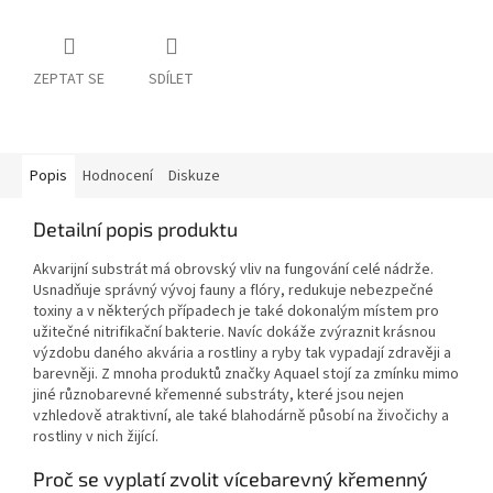
ZEPTAT SE
SDÍLET
Popis
Hodnocení
Diskuze
Detailní popis produktu
Akvarijní substrát má obrovský vliv na fungování celé nádrže.
Usnadňuje správný vývoj fauny a flóry, redukuje nebezpečné
toxiny a v některých případech je také dokonalým místem pro
užitečné nitrifikační bakterie. Navíc dokáže zvýraznit krásnou
výzdobu daného akvária a rostliny a ryby tak vypadají zdravěji a
barevněji. Z mnoha produktů značky Aquael stojí za zmínku mimo
jiné různobarevné křemenné substráty, které jsou nejen
vzhledově atraktivní, ale také blahodárně působí na živočichy a
rostliny v nich žijící.
Proč se vyplatí zvolit vícebarevný křemenný