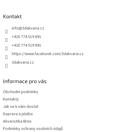
á
p
a
Kontakt
t
info
@
3dakvaria.cz
í
+420 774 519 691
+420 774 519 691
https://www.facebook.com/3dakvaria.cz
3dakvaria.cz
Informace pro vás
Obchodní podmínky
Kontakty
Jak se k nám dostat
Doprava a platba
Akvaristika Brno
Podmínky ochrany osobních údajů