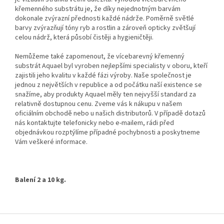
křemenného substrátu je, že díky nejednotným barvám
dokonale zvýrazní přednosti každé nádrže. Poměrně světlé
barvy zvýrazňují tóny ryb a rostlin a zároveň opticky zvětšují
celou nádrž, která působí čistěji a hygieničtěji.
Nemůžeme také zapomenout, že vícebarevný křemenný
substrát Aquael byl vyroben nejlepšími specialisty v oboru, kteří
zajistili jeho kvalitu v každé fázi výroby. Naše společnost je
jednou z největších v republice a od počátku naší existence se
snažíme, aby produkty Aquael měly ten nejvyšší standard za
relativně dostupnou cenu. Zveme vás k nákupu v našem
oficiálním obchodě nebo u našich distributorů. V případě dotazů
nás kontaktujte telefonicky nebo e-mailem, rádi před
objednávkou rozptýlíme případné pochybnosti a poskytneme
Vám veškeré informace.
Balení 2 a 10 kg.
Z