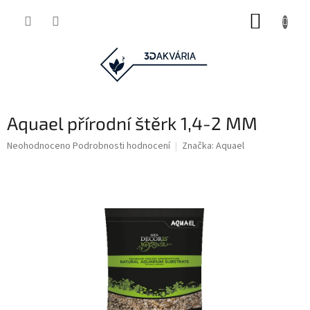
Přejít
NÁKUP
na
obsah
KOŠÍK
Aquael přírodní štěrk 1,4-2 MM
Průměrné
Neohodnoceno
Podrobnosti hodnocení
Značka:
Aquael
hodnocení
produktu
je
0,0
z
5
hvězdiček.