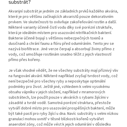
substrát?
Akvarijní substrát je jedním ze základních prvků každého akvária,
které je pro většinu začínajících akvaristů pouze dekorativním
prvkem. Ve skutečnosti to ovlivňuje zakořeňování rostlin a další.
Některé varianty účinně čistí vodu díky své porézní struktuře,
která je ideálním místem pro usazování nitrifikačních bakterií.
Bakterie účinně bojují s většinou nebezpečných toxinů a
dusičnanů a chrání faunu a flóru před odumíráním. Tento jev se
nazývá biofiltrace. Jiné verze čerpají a absorbují živiny přímo z
vody, což umožňuje rostlinám snadno těžit z jejich vlastností
přímo přes kořeny.
Je však vhodné vědět, že ne všechny substráty mají příznivý vliv
na fungování akvárií. Některé například zvyšují tvrdost vody, což
není bezpečné pro všechny ryby a neposkytuje optimální
podmínky pro život. Ještě jiné, vzhledem k velmi vysokému
obsahu vápníku v jejich složení, například v mramorových
substrátech, lze použít pouze v akváriích s rybami žijícími v
zásadité a tvrdé vodě. Samotná porézní struktura, přestože
vytváří dobré místo pro usazování prospěšných bakterií, může
být také pastí pro ryby žijící u dna. Navíc substráty s velmi nízkou
granulací mohou uvnitř v těsné blízkosti kořenů vytvářet
anaerobní zóny, což může vést k jejich odumírání v důsledku