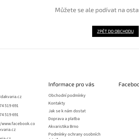
Můžete se ale podívat na osta
ZPĚT DO OBCHODU
Informace pro vás
Facebo
Obchodní podmínky
3dakvaria.cz
Kontakty
74 519 691
Jak se k nám dostat
74 519 691
Doprava a platba
//www.facebook.co
Akvaristika Brno
varia.cz
Podmínky ochrany osobních
ria.cz