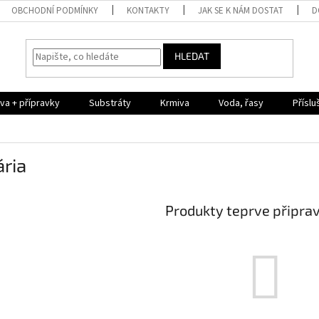
OBCHODNÍ PODMÍNKY
KONTAKTY
JAK SE K NÁM DOSTAT
D
HLEDAT
iva + přípravky
Substráty
Krmiva
Voda, řasy
Příslu
ria
Produkty teprve připra