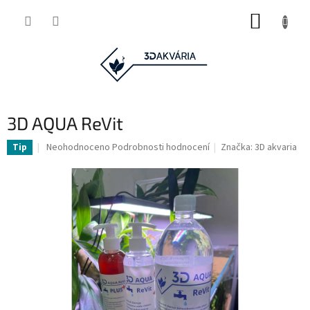
Přejít
NÁKUP
na
obsah
KOŠÍK
3D AQUA ReVit
Průměrné
Neohodnoceno
Podrobnosti hodnocení
Značka:
3D akvaria
Tip
hodnocení
produktu
je
0,0
z
5
hvězdiček.