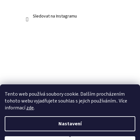
Sledovat na Instagramu
Tento web používá soubory cookie. Dalším procházením
tohoto webu vyjadřujete souhlas s jejich používáním.. Více
informací
zde
.
Nastavení
Vytvořil Shoptet