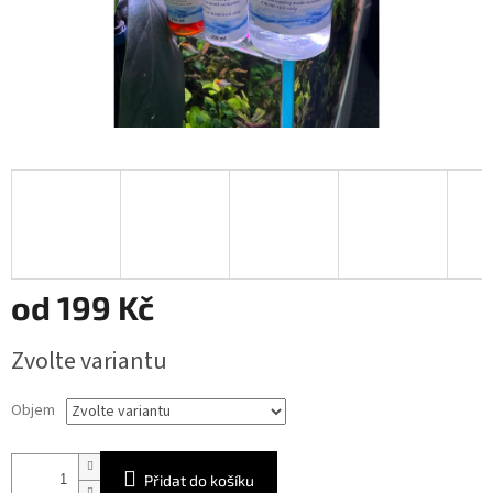
od
199 Kč
Měrná
Zvolte variantu
cena:
Objem
Přidat do košíku