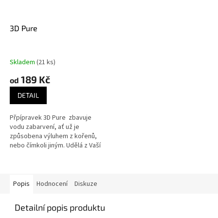
3D Pure
Skladem
(21 ks)
189 Kč
od
DETAIL
Přpípravek 3D Pure zbavuje
vodu zabarvení, ať už je
způsobena výluhem z kořenů,
nebo čímkoli jiným. Udělá z Vaší
vody křišťálově čistou a zcela
čirou. Pracuje na stejném...
Popis
Hodnocení
Diskuze
Detailní popis produktu