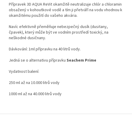
Přípravek 3D AQUA ReVit okamžitě neutralizuje chlór a chloramin
obsažený v kohoutkové vodě a tím ji přetváří na vodu vhodnou k
okamžitému použití do vašeho akvária.
Navíc efektivně přeměňuje nebezpečný dusík (dusitany,
čpavek), který může být ve vodním prostředí toxický, na
neškodné dusičnany.
Dávkování: 1ml přípravku na 40 litrů vody.
Jedná se o alternativu přípravku
Seachem Prime
Vydatnost balení:
250 ml až na 10.000 litrů vody
1000 ml až na 40.000 litrů vody
Z
á
p