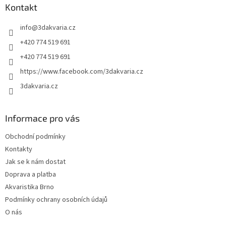
a
Kontakt
t
info
@
3dakvaria.cz
í
+420 774 519 691
+420 774 519 691
https://www.facebook.com/3dakvaria.cz
3dakvaria.cz
Informace pro vás
Obchodní podmínky
Kontakty
Jak se k nám dostat
Doprava a platba
Akvaristika Brno
Podmínky ochrany osobních údajů
O nás