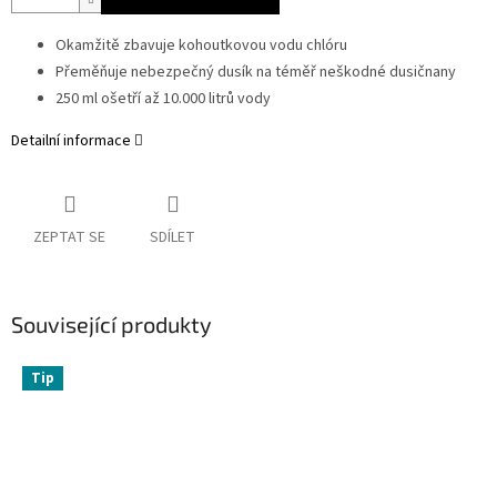
Okamžitě zbavuje kohoutkovou vodu chlóru
Přeměňuje nebezpečný dusík na téměř neškodné dusičnany
250 ml ošetří až 10.000 litrů vody
Detailní informace
ZEPTAT SE
SDÍLET
Související produkty
Tip